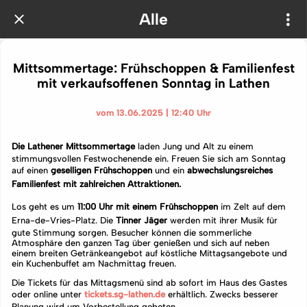
Alle
Mittsommertage: Frühschoppen & Familienfest
mit verkaufsoffenen Sonntag in Lathen
vom 13.06.2025 | 12:40 Uhr
Die Lathener Mittsommertage
laden Jung und Alt zu einem
stimmungsvollen Festwochenende ein. Freuen Sie sich am Sonntag
auf einen
geselligen Frühschoppen
und ein
abwechslungsreiches
Familienfest mit zahlreichen Attraktionen.
Los geht es um
11:00 Uhr mit einem Frühschoppen
im Zelt auf dem
Erna-de-Vries-Platz. Die
Tinner Jäger
werden mit ihrer Musik für
gute Stimmung sorgen. Besucher können die sommerliche
Atmosphäre den ganzen Tag über genießen und sich auf neben
einem breiten Getränkeangebot auf köstliche Mittagsangebote und
ein Kuchenbuffet am Nachmittag freuen.
Die Tickets für das Mittagsmenü sind ab sofort im Haus des Gastes
oder online unter
tickets.sg-lathen.de
erhältlich. Zwecks besserer
Planung wird um Vorbestellung gebeten.