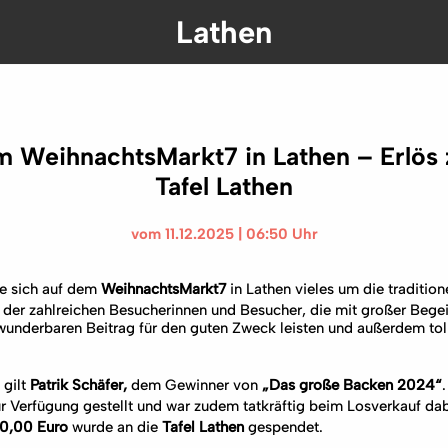
Lathen
m WeihnachtsMarkt7 in Lathen – Erlös 
Tafel Lathen
vom 11.12.2025 | 06:50 Uhr
te sich auf dem
WeihnachtsMarkt7
in Lathen vieles um die traditio
 der zahlreichen Besucherinnen und Besucher, die mit großer Bege
wunderbaren Beitrag für den guten Zweck leisten und außerdem toll
 gilt
Patrik Schäfer,
dem Gewinner von
„Das große Backen 2024“
r Verfügung gestellt und war zudem tatkräftig beim Losverkauf dab
0,00 Euro
wurde an die
Tafel Lathen
gespendet.