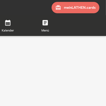
meinLATHEN.cards
Kalender
Menü