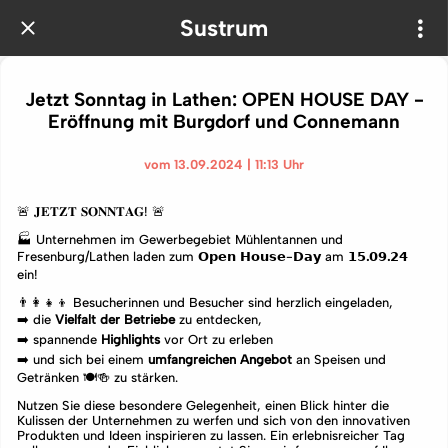
Sustrum
Jetzt Sonntag in Lathen: OPEN HOUSE DAY -
Eröffnung mit Burgdorf und Connemann
vom 13.09.2024 | 11:13 Uhr
🚨 𝐉𝐄𝐓𝐙𝐓 𝐒𝐎𝐍𝐍𝐓𝐀𝐆! 🚨
🏭 Unternehmen im Gewerbegebiet Mühlentannen und
Fresenburg/Lathen laden zum 𝗢𝗽𝗲𝗻 𝗛𝗼𝘂𝘀𝗲-𝗗𝗮𝘆 am
𝟭𝟱.𝟬𝟵.𝟮𝟰
ein!
👨‍👩‍👧‍👦 Besucherinnen und Besucher sind herzlich eingeladen,
➡️ die
Vielfalt der Betriebe
zu entdecken,
➡️ spannende
Highlights
vor Ort zu erleben
➡️ und sich bei einem
umfangreichen Angebot
an Speisen und
Getränken 🍽️🍻 zu stärken.
Nutzen Sie diese besondere Gelegenheit, einen Blick hinter die
Kulissen der Unternehmen zu werfen und sich von den innovativen
Produkten und Ideen inspirieren zu lassen. Ein erlebnisreicher Tag