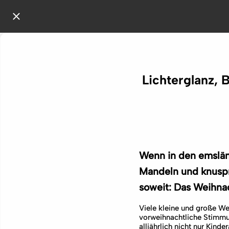
Lichterglanz,
Wenn in den emslän
Mandeln und knuspri
soweit: Das Weihnac
Viele kleine und große We
vorweihnachtliche Stimmun
alljährlich nicht nur Kin