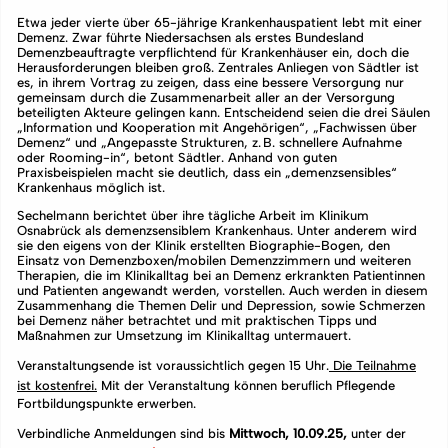
Etwa jeder vierte über 65-jährige Krankenhauspatient lebt mit einer
Demenz. Zwar führte Niedersachsen als erstes Bundesland
Demenzbeauftragte verpflichtend für Krankenhäuser ein, doch die
Herausforderungen bleiben groß. Zentrales Anliegen von Sädtler ist
es, in ihrem Vortrag zu zeigen, dass eine bessere Versorgung nur
gemeinsam durch die Zusammenarbeit aller an der Versorgung
beteiligten Akteure gelingen kann. Entscheidend seien die drei Säulen
„Information und Kooperation mit Angehörigen“, „Fachwissen über
Demenz“ und „Angepasste Strukturen, z. B. schnellere Aufnahme
oder Rooming-in“, betont Sädtler. Anhand von guten
Praxisbeispielen macht sie deutlich, dass ein „demenzsensibles“
Krankenhaus möglich ist.
Sechelmann berichtet über ihre tägliche Arbeit im Klinikum
Osnabrück als demenzsensiblem Krankenhaus. Unter anderem wird
sie den eigens von der Klinik erstellten Biographie-Bogen, den
Einsatz von Demenzboxen/mobilen Demenzzimmern und weiteren
Therapien, die im Klinikalltag bei an Demenz erkrankten Patientinnen
und Patienten angewandt werden, vorstellen. Auch werden in diesem
Zusammenhang die Themen Delir und Depression, sowie Schmerzen
bei Demenz näher betrachtet und mit praktischen Tipps und
Maßnahmen zur Umsetzung im Klinikalltag untermauert.
Veranstaltungsende ist voraussichtlich gegen 15 Uhr.
Die Teilnahme
ist kostenfrei.
Mit der Veranstaltung können beruflich Pflegende
Fortbildungspunkte erwerben.
Verbindliche Anmeldungen sind bis
Mittwoch, 10.09.25,
unter der