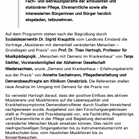
Fach- und Betreuungskräfte der ambulanten und
stationären Pflege, Ehrenamtliche sowie alle
interessierten Bürgerinnen und Bürger herzlich
eingeladen, teilzunehmen.
Auf dem Programm stehen nach der Begrüßung durch
Sozialdezernentin Dr. Sigrid Kraujuttis
vom Landkreis Emsland die
Vorträge „Musizieren mit dementiell veränderten Menschen –
Grundlagen und Praxis“ von
Prof. Dr. Theo Hartogh, Professor für
Musikpädagogik
, „Menschen mit Demenz im Krankenhaus“ von
Tanja
Sädtler, Vorstandsmitglied der Alzheimer Gesellschaft
Niedersachsen,
sowie „Demenz und Krankenhaus - Erfahrungsbericht
aus der Praxis“ von
Annette Sechelmann, Pflegedienstleitung und
Demenzbeauftragte am Klinikum Osnabrück.
Die Referenten stellen
neue Ansätze im Umgang mit Demenz für die Praxis vor.
So verweist Hartogh darauf, dass der positive Einfluss des aktiven
Musizierens und Musikhörens auf die Lebensqualität und
Krankheitssymptome Demenzbetroffener durch Studien hinreichend
nachgewiesen wurde. Ausgehend von den Forschungsergebnissen
stellt er Projekte und Praxisbeispiele vor, wie Fachkräfte, Angehörige
und Ehrenamtliche in der Pflege und Begleitung dementiell
veränderter Menschen Musik einsetzen können. Dies reicht von
niedrigschwelligen Singangeboten bis zu Instrumentalunterricht an
Musikschulen bzw. vom häuslichen Musikhören bis zu
Konzertbesuchen.