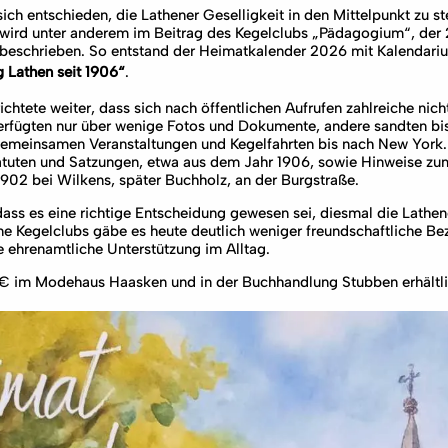
ch entschieden, die Lathener Geselligkeit in den Mittelpunkt zu st
 wird unter anderem im Beitrag des Kegelclubs „Pädagogium“, der
h beschrieben. So entstand der Heimatkalender 2026 mit Kalendari
 Lathen seit 1906“
.
chtete weiter, dass sich nach öffentlichen Aufrufen zahlreiche nic
erfügten nur über wenige Fotos und Dokumente, andere sandten bi
 gemeinsamen Veranstaltungen und Kegelfahrten bis nach New York.
atuten und Satzungen, etwa aus dem Jahr 1906, sowie Hinweise zu
02 bei Wilkens, später Buchholz, an der Burgstraße.
dass es eine richtige Entscheidung gewesen sei, diesmal die Lathene
hne Kegelclubs gäbe es heute deutlich weniger freundschaftliche B
 ehrenamtliche Unterstützung im Alltag.
0 € im Modehaus Haasken und in der Buchhandlung Stubben erhältli