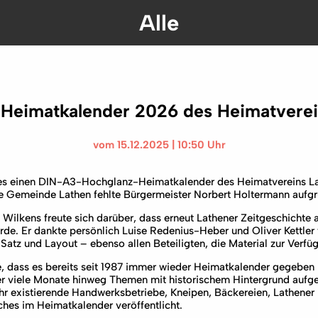
Alle
r Heimatkalender 2026 des Heimatverei
vom 15.12.2025 | 10:50 Uhr
 es einen DIN-A3-Hochglanz-Heimatkalender des Heimatvereins Lat
ie Gemeinde Lathen fehlte Bürgermeister Norbert Holtermann aufgr
ilkens freute sich darüber, dass erneut Lathener Zeitgeschichte 
de. Er dankte persönlich Luise Redenius-Heber und Oliver Kettler
atz und Layout – ebenso allen Beteiligten, die Material zur Verfüg
e, dass es bereits seit 1987 immer wieder Heimatkalender gegeben 
er viele Monate hinweg Themen mit historischem Hintergrund aufge
hr existierende Handwerksbetriebe, Kneipen, Bäckereien, Lathener L
hes im Heimatkalender veröffentlicht.