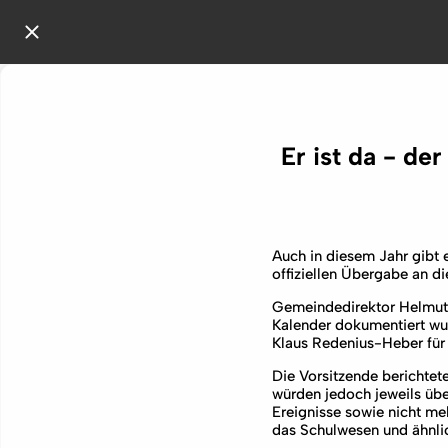
Er ist da - de
Auch in diesem Jahr gibt
offiziellen Übergabe an d
Gemeindedirektor Helmut W
Kalender dokumentiert wur
Klaus Redenius-Heber für S
Die Vorsitzende berichtet
würden jedoch jeweils üb
Ereignisse sowie nicht me
das Schulwesen und ähnlic