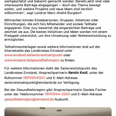
wertgeschätzt und bekannt gemacht werden. Bereits jetzt sind viele
interessante Beiträge eingegangen – doch das Thema bewegt
weiter, und weitere Projekte und neue Ideen sind herzlich
willkommen“, sagt Landrat Marc-André Burgdorf.
Mitmachen können Einzelpersonen, Gruppen, Initiativen oder
Einrichtungen, die sich fürs Miteinander und soziale Teilhabe
engagieren. Eine Jury bewertet die eingereichten Beiträge und
zeichnet sie aus. Die besten Initiativen und Ideen werden mit einem
Preisgeld unterstützt, um ihre Umsetzung oder Weiterentwicklung zu
ermöglichen.
Teilnahmeunterlagen sowie weitere Informationen sind auf der
Internetseite des Landkreises Emsland unter
www.emsland.de/seniorenstuetzpunkt
oder
www.emsland.de/gesundheitsregion
zu finden.
Für weitere Informationen steht der Seniorenstützpunkt des
Landkreises Emsland, Ansprechpartnerin
Kerstin Knoll
, unter der
Rufnummer
05931/441267
und E-Mail-Adresse
seniorenstuetzpunkt@emsland.de zur Verfügung.
Bei der Gesundheitsregion gibt Ansprechpartnerin Daniela Fischer
unter der Telefonnummer
05931/44-2263
und E-Mail-Adresse
gesundheitsregion@emsland.de
Auskunft.