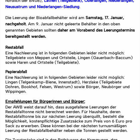
nördlich der B408),
Lathen (Teilgebiete), Oberlangen, Niederlangen,
Neusustrum und Niederlangen-Siedlung
.
Die Leerung der Bioabfallbehälter wird am
Samstag, 17. Januar,
nachgeholt
. Am 9. Januar nicht geleerte Behälter in den oben
genannten Gebieten sollten
daher am Vorabend des Leerungstermins
bereitgestellt werden.
Restabfall
Eine Nachleerung ist in folgenden Gebieten leider nicht möglich:
Teilgebiete von Meppen und Ortsteile, Lingen (Gauerbach-Baccum)
sowie Haren und Ortsteile (Teilgebiete).
Papierabfall
Eine Nachleerung ist in folgenden Gebieten leider nicht möglich:
Lingen (Telgenkamp-Biene, Innenstadt), Herzlake (Teilgebiete
Dohren, Bookhof, Felsen, Westrum) sowie Börger, Neubörger und
Wippingen.
Empfehlungen für Bürgerinnen und Bürger:
Der AWB weist darauf hin, dass ausgefallene Leerungen der
Restabfalltonne nicht berechnet werden. Für Haushalte, deren
Restabfalltonne bis zur nächsten Leerung überquillt, besteht die
Möglichkeit, kostenpflichtige Zusatzsäcke zum Preis von 6 Euro pro
Sack zu erwerben. Diese können bei der nächsten turnusmäßigen
Leerung der Restabfallbehälter neben die Tonnen gestellt werden.
Die Zusatzsäcke sind in den Rathäusern der Kommunen, den