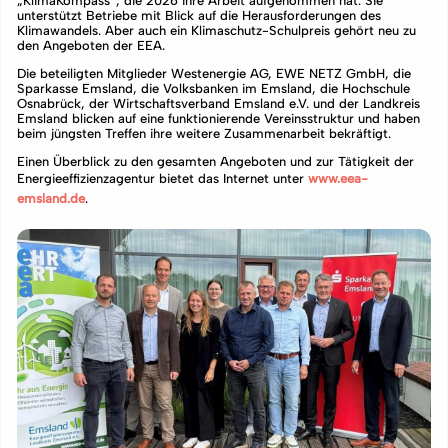
„KlimaKompass“, die 2026 ihre Arbeit aufgenommen hat. Sie
unterstützt Betriebe mit Blick auf die Herausforderungen des
Klimawandels. Aber auch ein Klimaschutz-Schulpreis gehört neu zu
den Angeboten der EEA.
Die beteiligten Mitglieder Westenergie AG, EWE NETZ GmbH, die
Sparkasse Emsland, die Volksbanken im Emsland, die Hochschule
Osnabrück, der Wirtschaftsverband Emsland e.V. und der Landkreis
Emsland blicken auf eine funktionierende Vereinsstruktur und haben
beim jüngsten Treffen ihre weitere Zusammenarbeit bekräftigt.
Einen Überblick zu den gesamten Angeboten und zur Tätigkeit der
Energieeffizienzagentur bietet das Internet unter
www.eea-
emsland.de
.