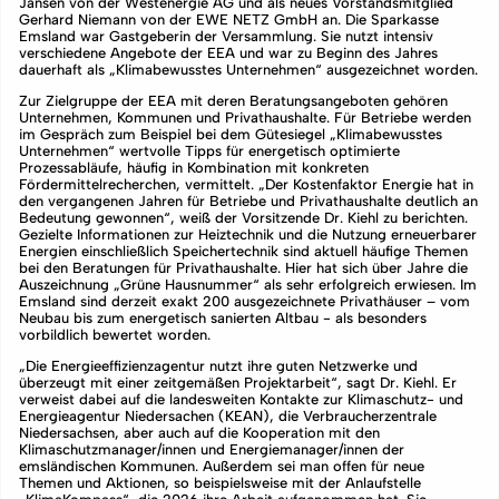
Jansen von der Westenergie AG und als neues Vorstandsmitglied
Gerhard Niemann von der EWE NETZ GmbH an. Die Sparkasse
Emsland war Gastgeberin der Versammlung. Sie nutzt intensiv
verschiedene Angebote der EEA und war zu Beginn des Jahres
dauerhaft als „Klimabewusstes Unternehmen“ ausgezeichnet worden.
Zur Zielgruppe der EEA mit deren Beratungsangeboten gehören
Unternehmen, Kommunen und Privathaushalte. Für Betriebe werden
im Gespräch zum Beispiel bei dem Gütesiegel „Klimabewusstes
Unternehmen“ wertvolle Tipps für energetisch optimierte
Prozessabläufe, häufig in Kombination mit konkreten
Fördermittelrecherchen, vermittelt. „Der Kostenfaktor Energie hat in
den vergangenen Jahren für Betriebe und Privathaushalte deutlich an
Bedeutung gewonnen“, weiß der Vorsitzende Dr. Kiehl zu berichten.
Gezielte Informationen zur Heiztechnik und die Nutzung erneuerbarer
Energien einschließlich Speichertechnik sind aktuell häufige Themen
bei den Beratungen für Privathaushalte. Hier hat sich über Jahre die
Auszeichnung „Grüne Hausnummer“ als sehr erfolgreich erwiesen. Im
Emsland sind derzeit exakt 200 ausgezeichnete Privathäuser – vom
Neubau bis zum energetisch sanierten Altbau - als besonders
vorbildlich bewertet worden.
„Die Energieeffizienzagentur nutzt ihre guten Netzwerke und
überzeugt mit einer zeitgemäßen Projektarbeit“, sagt Dr. Kiehl. Er
verweist dabei auf die landesweiten Kontakte zur Klimaschutz- und
Energieagentur Niedersachen (KEAN), die Verbraucherzentrale
Niedersachsen, aber auch auf die Kooperation mit den
Klimaschutzmanager/innen und Energiemanager/innen der
emsländischen Kommunen. Außerdem sei man offen für neue
Themen und Aktionen, so beispielsweise mit der Anlaufstelle