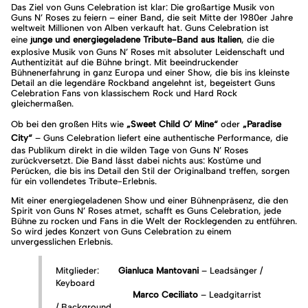
Das Ziel von Guns Celebration ist klar: Die großartige Musik von
Guns N’ Roses zu feiern – einer Band, die seit Mitte der 1980er Jahre
weltweit Millionen von Alben verkauft hat. Guns Celebration ist
eine
junge und energiegeladene Tribute-Band aus Italien
, die die
explosive Musik von Guns N’ Roses mit absoluter Leidenschaft und
Authentizität auf die Bühne bringt. Mit beeindruckender
Bühnenerfahrung in ganz Europa und einer Show, die bis ins kleinste
Detail an die legendäre Rockband angelehnt ist, begeistert Guns
Celebration Fans von klassischem Rock und Hard Rock
gleichermaßen.
Ob bei den großen Hits wie
„Sweet Child O’ Mine“
oder
„Paradise
City“
– Guns Celebration liefert eine authentische Performance, die
das Publikum direkt in die wilden Tage von Guns N’ Roses
zurückversetzt. Die Band lässt dabei nichts aus: Kostüme und
Perücken, die bis ins Detail den Stil der Originalband treffen, sorgen
für ein vollendetes Tribute-Erlebnis.
Mit einer energiegeladenen Show und einer Bühnenpräsenz, die den
Spirit von Guns N’ Roses atmet, schafft es Guns Celebration, jede
Bühne zu rocken und Fans in die Welt der Rocklegenden zu entführen.
So wird jedes Konzert von Guns Celebration zu einem
unvergesslichen Erlebnis.
Mitglieder:
Gianluca Mantovani
– Leadsänger /
Keyboard
Marco Ceciliato
– Leadgitarrist
/ Background