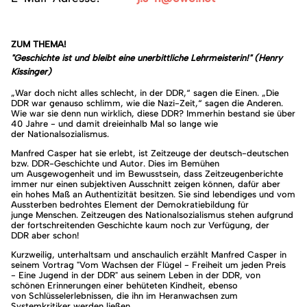
ZUM THEMA!
"Geschichte ist und bleibt eine unerbittliche Lehrmeisterin!" (Henry
Kissinger)
„War doch nicht alles schlecht, in der DDR,“ sagen die Einen. „Die
DDR war genauso schlimm, wie die Nazi-Zeit,“ sagen die Anderen.
Wie war sie denn nun wirklich, diese DDR? Immerhin bestand sie über
40 Jahre - und damit dreieinhalb Mal so lange wie
der Nationalsozialismus.
Manfred Casper hat sie erlebt, ist Zeitzeuge der deutsch-deutschen
bzw. DDR-Geschichte und Autor. Dies im Bemühen
um Ausgewogenheit und im Bewusstsein, dass Zeitzeugenberichte
immer nur einen subjektiven Ausschnitt zeigen können, dafür aber
ein hohes Maß an Authentizität besitzen. Sie sind lebendiges und vom
Aussterben bedrohtes Element der Demokratiebildung für
junge Menschen. Zeitzeugen des Nationalsozialismus stehen aufgrund
der fortschreitenden Geschichte kaum noch zur Verfügung, der
DDR aber schon!
Kurzweilig, unterhaltsam und anschaulich erzählt Manfred Casper in
seinem Vortrag "Vom Wachsen der Flügel - Freiheit um jeden Preis
- Eine Jugend in der DDR" aus seinem Leben in der DDR, von
schönen Erinnerungen einer behüteten Kindheit, ebenso
von Schlüsselerlebnissen, die ihn im Heranwachsen zum
Systemkritiker werden ließen.