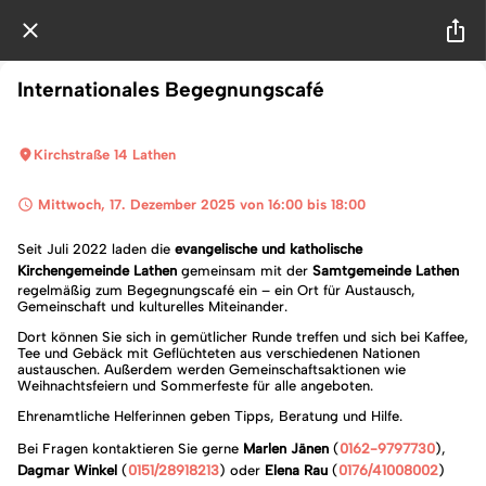
Internationales Begegnungscafé
Kirchstraße 14 Lathen
 Mittwoch, 17. Dezember 2025 von 16:00 bis 18:00 
Seit Juli 2022 laden die
evangelische und katholische
Kirchengemeinde Lathen
gemeinsam mit der
Samtgemeinde Lathen
regelmäßig zum Begegnungscafé ein – ein Ort für Austausch,
Gemeinschaft und kulturelles Miteinander.
Dort können Sie sich in gemütlicher Runde treffen und sich bei Kaffee,
Tee und Gebäck mit Geflüchteten aus verschiedenen Nationen
austauschen. Außerdem werden Gemeinschaftsaktionen wie
Weihnachtsfeiern und Sommerfeste für alle angeboten.
Ehrenamtliche Helferinnen geben Tipps, Beratung und Hilfe.
Bei Fragen kontaktieren Sie gerne
Marlen Jänen
(
0
162-9797730
),
Dagmar Winkel
(
0151/28918213
) oder
Elena Rau
(
0176/41008002
)