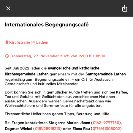
Internationales Begegnungscafé
Kirchstraße 14 Lathen
 Donnerstag, 27. November 2025 von 16:00 bis 18:00 
Seit Juli 2022 laden die
evangelische und katholische
Kirchengemeinde Lathen
gemeinsam mit der
Samtgemeinde Lathen
regelmäßig zum Begegnungscafé ein – ein Ort für Austausch,
Gemeinschaft und kulturelles Miteinander.
Dort können Sie sich in gemütlicher Runde treffen und sich bei Kaffee,
Tee und Gebäck mit Geflüchteten aus verschiedenen Nationen
austauschen. Außerdem werden Gemeinschaftsaktionen wie
Weihnachtsfeiern und Sommerfeste für alle angeboten.
Ehrenamtliche Helferinnen geben Tipps, Beratung und Hilfe.
Bei Fragen kontaktieren Sie gerne
Marlen Jänen
(
0
162-9797730
),
Dagmar Winkel
(
0151/28918213
) oder
Elena Rau
(
0176/41008002
)