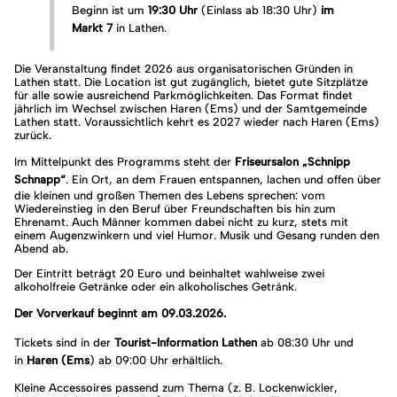
Beginn ist um
19:30 Uhr
(Einlass ab 18:30 Uhr)
im
Markt 7
in Lathen.
Die Veranstaltung findet 2026 aus organisatorischen Gründen in
Lathen statt. Die Location ist gut zugänglich, bietet gute Sitzplätze
für alle sowie ausreichend Parkmöglichkeiten. Das Format findet
jährlich im Wechsel zwischen Haren (Ems) und der Samtgemeinde
Lathen statt. Voraussichtlich kehrt es 2027 wieder nach Haren (Ems)
zurück.
Im Mittelpunkt des Programms steht der
Friseursalon „Schnipp
Schnapp“
. Ein Ort, an dem Frauen entspannen, lachen und offen über
die kleinen und großen Themen des Lebens sprechen: vom
Wiedereinstieg in den Beruf über Freundschaften bis hin zum
Ehrenamt. Auch Männer kommen dabei nicht zu kurz, stets mit
einem Augenzwinkern und viel Humor. Musik und Gesang runden den
Abend ab.
Der Eintritt beträgt 20 Euro und beinhaltet wahlweise zwei
alkoholfreie Getränke oder ein alkoholisches Getränk.
Der Vorverkauf beginnt am 09.03.2026.
Tickets sind in der
Tourist-Information Lathen
ab 08:30 Uhr und
in
Haren (Ems
) ab 09:00 Uhr erhältlich.
Kleine Accessoires passend zum Thema (z. B. Lockenwickler,