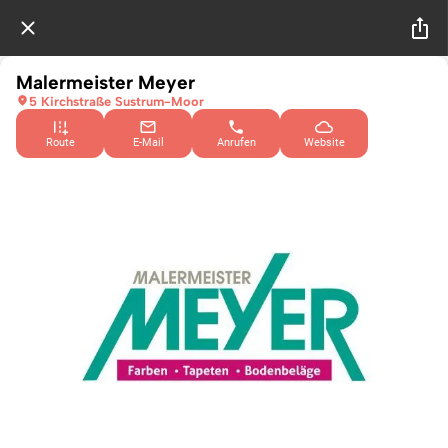
Malermeister Meyer
5 Kirchstraße Sustrum-Moor
Route
E-Mail
Anrufen
Website