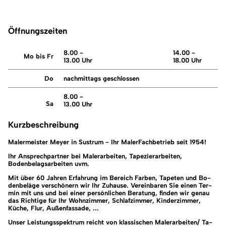
Öffnungszeiten
8.00 -
14.00 -
Mo bis Fr
13.00 Uhr
18.00 Uhr
Do
nachmittags geschlossen
8.00 -
Sa
13.00 Uhr
Kurzbeschreibung
Malermeister Meyer in Sustrum - Ihr MalerFachbetrieb seit 1954!
Ihr Ansprechpartner bei Malerarbeiten, Tapezierarbeiten,
Bodenbelagsarbeiten uvm.
Mit über 60 Jah­ren Er­fah­rung im Be­reich Far­ben, Ta­pe­ten und Bo­
den­be­lä­ge ver­schö­nern wir Ihr Zu­hau­se. Ver­ein­ba­ren Sie einen Ter­
min mit uns und bei einer per­sön­li­chen Be­ra­tung, fin­den wir genau
das Rich­ti­ge für Ihr Wohn­zim­mer, Schlaf­zim­mer, Kin­der­zim­mer,
Küche, Flur, Au­ßen­fas­sa­de, ...
Unser Leis­tungs­spek­trum reicht von klas­si­schen Ma­ler­ar­bei­ten/ Ta­