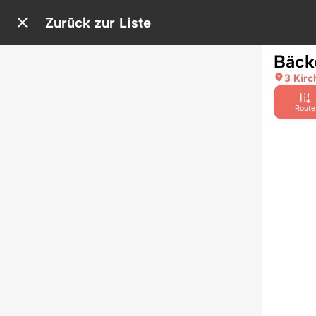
Zurück zur Liste
Bäck
3 Kirc
Route