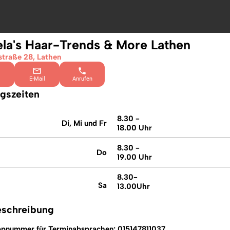
ela's Haar-Trends & More Lathen
traße 28, Lathen
E-Mail
Anrufen
ngszeiten
8.30 -
Di, Mi und Fr
18.00 Uhr
8.30 -
Do
19.00 Uhr
8.30-
Sa
13.00Uhr
eschreibung
pnummer für Terminabsprachen:
015147811037