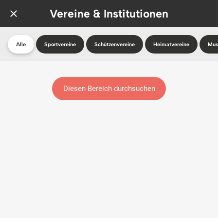
Vereine & Institutionen
Alle
Sportvereine
Schützenvereine
Heimatvereine
Mus
Diesen Bereich durchsuchen